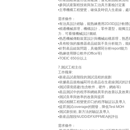
•對産品組裝提出改善建議，優化産品組裝流程
•參與試産製程技術與加工治具方案檢討定案
•主導機構工程變更，確保及時切入生産線，處理
需求條件：
•有治具設計經驗，能熟練應用2D/3D設計軟體(Auto CAD
•精通機械原理，機構設計，零件選型，能獨立
力﹐可看懂機械設計圖紙
•熟悉機械傳動裝置設計與機械結構原理，熟
•具有較強的服務器産品組裝不良分析能力，能
•針對産品組裝問題，具備撰冩分析report能力
•熟練使用辦公軟件(Office等)
•TOEIC 650分以上
7.測試工程主任
工作職掌:
•新産品試産階段的測試流程的規劃
•依據産品規格編冩符合産品在生産線測試的計
•測試環境搭建(包含軟件，硬件，網絡等)
•産品測試中的程序和網絡異常的改善以及效果
•測試良率與效率的改善與提昇
•測試相關工程變更(EC)的程序驗証以及導入
•提昇測試coverage的開發，降低Test MOH
•測試新技術, 新方法的驗証及導入
•新産品階段NUDD/DFX/PFMEA的評估
需求條件：