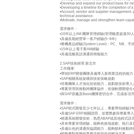
•Develop and expand our product base for ne
•Developing a timeline for the completion of a 
•Account, vendor and supplier management, pr
technical assistance.
•Motivate, manage and strengthen team capabil
需求條件：
•10年以上AM 團隊管理經驗(管理幅度超過30人，含N
•具備長期經營單一客戶經驗(5~8年)
•整機產品經驗(System Level)：PC、NB
•15年以上電子業AM經驗
•具備流暢英語溝通與簡報能力
2.SAP技術經理 新北市
工作職掌:
•帶領ERP開發團隊具備導入新商業流程的能
•SAP相關系統架構與技術策略規劃
•培養團隊人才強化技術能力，規劃新技術導入
•專案管理與推動跨團隊協作，依循軟體開發生
•與SAP原廠及Basis團隊密切合作，完成各
需求條件：
•SAP程式開發至少七年以上，專案帶領經驗3
•具備SAP ERP相關證照，並實際參與專案導入；
•精通系統開發技術，熟悉ABAP或其他程式語
•具有專案管理經驗，能夠有效地規劃、執行及
•具備出色的溝通與協調能力，能夠順利推動跨
•能夠應對複雜的業務流程與提供解決方案