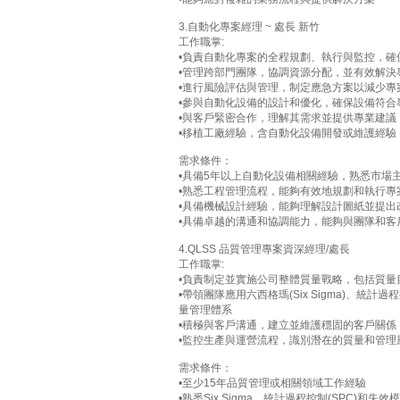
3.自動化專案經理 ~ 處長 新竹
工作職掌:
•負責自動化專案的全程規劃、執行與監控，確
•管理跨部門團隊，協調資源分配，並有效解決
•進行風險評估與管理，制定應急方案以減少專
•參與自動化設備的設計和優化，確保設備符合
•與客戶緊密合作，理解其需求並提供專業建議
•移植工廠經驗，含自動化設備開發或維護經驗
需求條件：
•具備5年以上自動化設備相關經驗，熟悉市場
•熟悉工程管理流程，能夠有效地規劃和執行專
•具備機械設計經驗，能夠理解設計圖紙並提出改
•具備卓越的溝通和協調能力，能夠與團隊和客
4.QLSS 品質管理專案資深經理/處長
工作職掌:
•負責制定並實施公司整體質量戰略，包括質
•帶領團隊應用六西格瑪(Six Sigma)、統計
量管理體系
•積極與客戶溝通，建立並維護穩固的客戶關係
•監控生產與運營流程，識別潛在的質量和管理
需求條件：
•至少15年品質管理或相關領域工作經驗
•熟悉Six Sigma、統計過程控制(SPC)和失