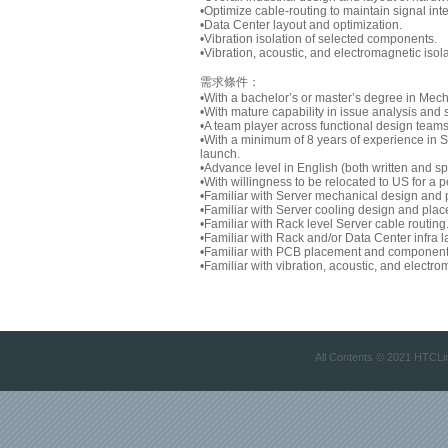
•Optimize cable-routing to maintain signal inte
•Data Center layout and optimization.
•Vibration isolation of selected components.
•Vibration, acoustic, and electromagnetic isol
需求條件：
•With a bachelor’s or master’s degree in Mec
•With mature capability in issue analysis and
•A team player across functional design teams
•With a minimum of 8 years of experience in
launch.
•Advance level in English (both written and s
•With willingness to be relocated to US for a 
•Familiar with Server mechanical design and
•Familiar with Server cooling design and pla
•Familiar with Rack level Server cable routing
•Familiar with Rack and/or Data Center infra l
•Familiar with PCB placement and component s
•Familiar with vibration, acoustic, and electro
All Contents © 2021 HTCLink