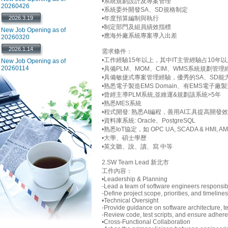
•系統規劃設計及專案管理
20260426
•系統委外開發SA、SD規格制定
2026.3.19
•年度預算編制與執行
•制定部門及組員績效指標
New Job Opening as of
•應海外廠系統專案導入出差
20260320
2026.1.14
需求條件：
•工作經驗15年以上，其中IT主管經驗占10年以
New Job Opening as of
20260114
•具備PLM、MOM、CIM、WMS系統規劃管理
•具備敏捷式專案管理經驗，優秀的SA、SD
•熟悉電子製造EMS Domain、有EMS電子
•曾經主導PLM系統,並維運&規劃該系統>5年
•熟悉MES系統
•程式開發: 熟悉AI編程，善用AI工具提高開發
•資料庫系統: Oracle、PostgreSQL
•熟悉IoT協定，如 OPC UA, SCADA & HMI, A
•大學、碩士學歷
•英文聽、說、讀、寫 中等
2.SW Team Lead 新北市
工作內容：
•Leadership & Planning
-Lead a team of software engineers responsib
-Define project scope, priorities, and timelin
•Technical Oversight
-Provide guidance on software architecture, te
-Review code, test scripts, and ensure adhere
•Cross-Functional Collaboration