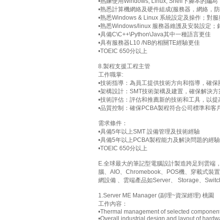
•熟練使用Windows, Linux, Shell下腳本的編冩
•熟悉計算機網絡及硬件組成(服務器，網絡，防
•熟悉Windows & Linux 系統設定及操
•熟悉Windows/linux 服務器維護及安裝設定
•具備C\C++\Python\Java其中一種語言更佳
•具有服務器L10 /NB的相關TE經驗更佳
•TOEIC 650分以上
8.製程支援工程主管
工作職掌:
•技術指導：為員工提供技術方向和指導，確保
•架構設計：SMT技術架構及建置，確保解決
•技術評估：評估和推薦新的技術和工具，以提
•品質控制：確保PCBA製程符合公司標準和
需求條件：
•具備5年以上SMT 設備管理及技術經驗
•具備5年以上PCBA製程能力及解決問題的經驗
•TOEIC 650分以上
E.全球最大的筆記型電腦設計製造跨足到雲端
腦、AIO、Chromebook、POS機、穿載
網設備 、雲端產品如Server、 Storage、Swi
1.Server ME Manager (副理~資深經理) 桃園
工作內容：
•Thermal management of selected components 
•Overall industrial design and layout of hard