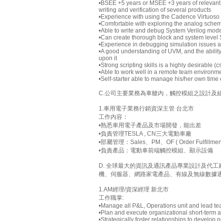
•BSEE +5 years or MSEE +3 years of relevant exp
writing and verification of several products
•Experience with using the Cadence Virtuoso
•Comfortable with exploring the analog sche
•Able to write and debug System Verilog mode
•Can create thorough block and system level 
•Experience in debugging simulation issues an
•A good understanding of UVM, and the ability
upon it
•Strong scripting skills is a highly desirable 
•Able to work well in a remote team environme
•Self-starter able to manage his/her own time e
C.公司主要業務為車艙內，觸控模組之設計及
1.車用電子業務行銷資深主管 台北市
工作內容：
•熟悉車用電子產品及市場開發，能出差
•負責管理TESLA , CN三大電動車廠
•部屬管理：Sales、PM、OF ( Order Fulfill
•負責產品：電動車前端觸控模組、顯示設備
D. 全球最大的資訊及通訊產品專業設計及代
機、伺服器、網路家電產品、有線及無線數據
1.AM經理/資深經理 新北市
工作職掌:
•Manage all P&L, Operations unit and lead tea
•Plan and execute organizational short-term a
•Strategically foster relationships to develop