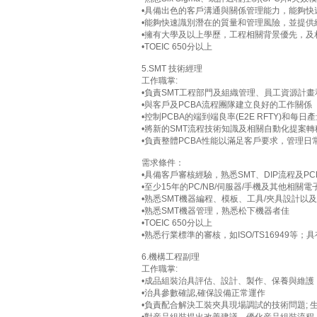
•具備出色的客戶溝通與關係管理能力，能夠快
•能夠快速識別潛在的質量和管理風險，並提供
•擁有大學及以上學歷，工程相關背景優先，及相關專業
•TOEIC 650分以上
5.SMT 技術經理
工作職掌:
•負責SMT工程部門及組織管理、員工資源計畫
•與客戶及PCBA流程團隊建立良好的工作關係
•控制PCBA的端到端良率(E2E RFTY)和每
•將新的SMT流程技術知識及相關自動化提案
•負責整體PCBA性能以滿足客戶要求，管理
需求條件：
•具備客戶審核經驗，熟悉SMT、DIP流程及PC
•至少15年的PC/NB/伺服器/手機及其他相關
•熟悉SMT機器編程、模板、工具/夾具設計以及S
•熟悉SMT機器管理，熟悉松下機器者佳
•TOEIC 650分以上
•熟悉行業標準的審核，如ISO/TS16949
6.機構工程副理
工作職掌:
•成品組裝治具評估、設計、製作、保養與維護
•治具參數確認,確保設備正常運作
•負責配合解決工裝夾具現場調試的技術問題;