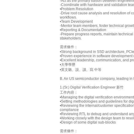
-Act as the primary liaison between engineerin
-Coordinate with hardware and validation te
•Problem Resolution
-Drive root cause analysis and resolution of 
workflows.
•Team Development
-Mentor team members, foster technical growt
•Reporting & Documentation
-Prepare progress reports, maintain technic
stakeholders.
需求條件：
•Strong background in SSD architecture, PCI
•Proven experience in software development (
•Excellent leadership, communication, and pr
•大學學歷
•英文聽、說、讀、寫 中等
B. An US semiconductor company, leading in
1.(Sr.) Digital Verification Engineer 新竹
工作內容：
•Managing the digital verification environment
•Setting methodologies and guidelines for digit
•Reviewing the internal/customer specification
compliance
•Reviewing RTL to debug and understand any
•Working closely with the design team to reso
•Design of some digital sub-blocks
需求條件：