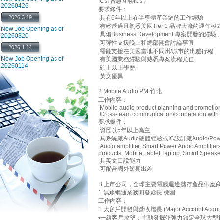
ICs, 智慧互聯ICs )
20260426
要求條件：
2026.3.19
.具有6年以上在半導體產業鏈的工作經驗
.有經營過且熟悉美國Tier 1 品牌大廠的運作模式 舉凡 Amaz
New Job Opening as of
.具備Business Development 專案開發的經驗 
20260320
.可彈性支援晚上和總部開會討論事宜
2026.1.14
.需能支援在美國當地不同州/城市的出差行程
New Job Opening as of
.有美國業務經驗與熟悉專案流程尤佳
20260114
.碩士以上學歷
.英文優異
2.Mobile Audio PM 竹北
工作內容：
.Mobile audio product planning and promotion,
.Cross-team communication/cooperation with 
要求條件：
.資歷以5年以上為主
.具系統廠Audio硬體經驗或IC設計廠Audio/Po
.Audio amplifier, Smart Power Audio Amplifie
products, Mobile, tablet, laptop, Smart Speake
.具英文口說能力
.可配合國外短期出差
B.上市公司，全球主要電腦週邊儲存產品供應
1.無線網通業務開發處長 桃園
工作內容：
1.大客戶開發與營收增長 (Major Account Acquisit
•一線客戶攻堅：主動發掘並強力鎖定全球大型指標客