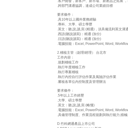
.客戶開發，新客戶、新市場、新產品之拓展 
.跨部門溝通協調，達成公司業績目標
要求條件：
.具10年以上國外業務經驗
.專科、大學、碩士學歷
.英文：聽,說,讀,寫 (精通)，須具備流利英
.西語(聽說讀寫)：精通 (加分)
.日語(聽說讀寫)：精通 (加分)
.電腦技能：Excel, PowerPoint, Word, Workflo
2.稽核主管（副理/經理） 台北市
工作內容：
.規劃稽核工作
.執行年度稽檢工作
.執行專案稽核
.執行內控自行評估作業及風險評估作業
.審核各單位內控制度及管理辦法
要求條件：
.5年以上工作經歷
.大學、碩士學歷
.英文：聽,說,讀,寫 (略懂)
.電腦技能：Excel, PowerPoint, Word, Workflo
.具備管理制度、作業流程規劃與執行能力;積
D.竹科網通產品上市公司