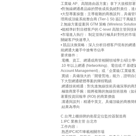
工業級 AP、高階路由器方案）拿下大規模部
•對無線網通產品線的營收成長負絕對責任，達
•大型專案操盤：主導複雜的商務談判，具備管理超長
理商或頂級系統整合商 (Tier-1 SI) 簽訂千萬
2.無線方案提案與 GTM 策略 (Wireless Solution Pi
•能精準針對目標客戶的 C-level 高階主管與技
•市場進入執行： 制定並執行極具針對性的市場進入
關鍵客戶快速導入
• 競品汰換策略：深入分析目標客戶現有的網通基礎架
統網通大廠手中搶奪市佔率
要求條件：
.電機、資工、網通或商管相關領域學士/碩士學位
.10 年以上網通 (Networking)、電信或 
Account Management)」或「企業級/工業
.實績：具備強大的「開發荒地」能力，證明
下大型網通硬體專案的輝煌戰績
.網通技術精通：對先進無線技術具備深厚的商
.極致商業手腕：能將複雜的無線技術規格（
著重投資回報率 (ROI) 的商業價值
.溝通與談判：精通中英文。具備頂級的商務簡
.結果為導向
C.台灣上櫃掛牌的衛星定位監控器製造商
1.IPC 業務主管 台北市
工作內容：
.熟悉IPC/IOT/車載相關市場