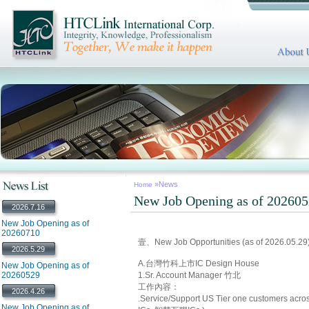
»News
Home
New Job Opening as of 20260
2026.7.16
New Job Opening as of
20260710
壹、New Job Opportunities (as of 2026.05.29
2026.5.29
A.台灣竹科上市IC Design House
New Job Opening as of
20260529
1.Sr. Account Manager 竹北
工作內容：
2026.4.26
.Service/Support US Tier one customers a
New Job Opening as of