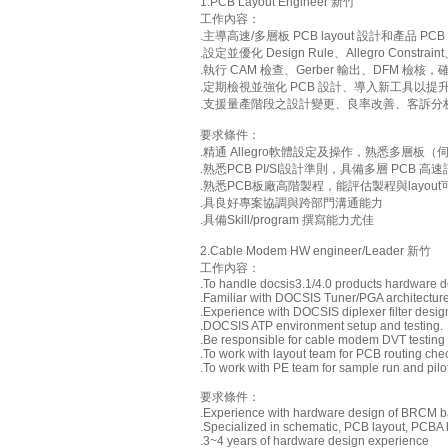
1.PCB Layout Engineer 新竹
工作內容：
.主導高速/多層板 PCB layout 設計和產品
.設定並優化 Design Rule、Allegro Constrai
.執行 CAM 檢查、Gerber 輸出、DFM 檢
.定期檢視並強化 PCB 設計、導入新工具以
.支援量產階段之設計變更、良率改善、客訴分
要求條件：
.精通 Allegro軟體設定及操作，熟悉多層
.熟悉PCB PI/SI設計準則，具備多層 PCB
.熟悉PCB板廠高階製程，能評估製程與layou
.具良好專案協調與跨部門溝通能力
.具備Skill/program 撰寫能力尤佳
2.Cable Modem HW engineer/Leader 新竹
工作內容：
.To handle docsis3.1/4.0 products hardware d
.Familiar with DOCSIS Tuner/PGA architecture
.Experience with DOCSIS diplexer filter desi
.DOCSIS ATP environment setup and testing.
.Be responsible for cable modem DVT testin
.To work with layout team for PCB routing che
.To work with PE team for sample run and pilo
要求條件：
.Experience with hardware design of BRCM
.Specialized in schematic, PCB layout, PCBA b
.3~4 years of hardware design experience